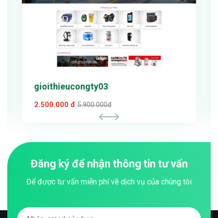
gioithieucongty03
2.500.000 đ
5.900.000đ
Đăng ký để nhận thông tin tư vấn
Để được tư vấn miễn phí về dịch vụ của chúng tôi