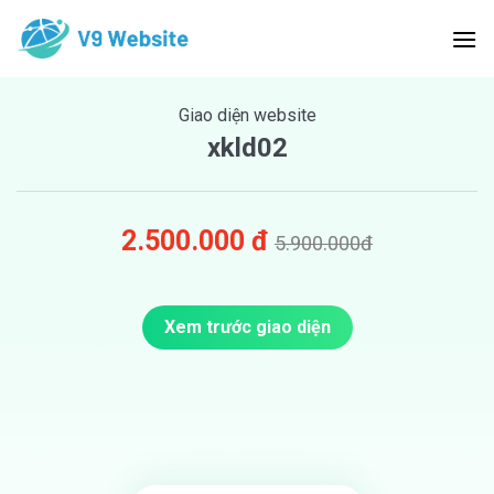
Skip
to
content
Giao diện website
xkld02
2.500.000 đ
5.900.000đ
Xem trước giao diện