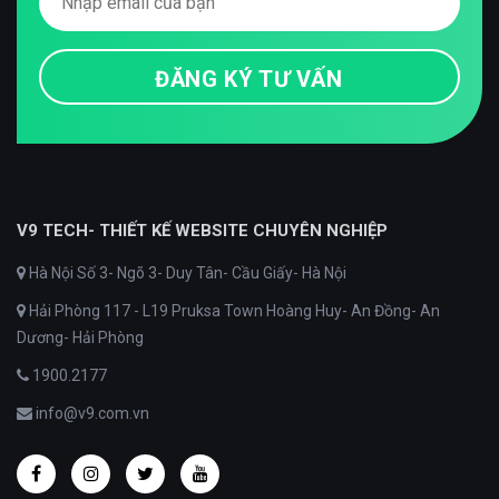
V9 TECH- THIẾT KẾ WEBSITE CHUYÊN NGHIỆP
Hà Nội Số 3- Ngõ 3- Duy Tân- Cầu Giấy- Hà Nội
Hải Phòng 117 - L19 Pruksa Town Hoàng Huy- An Đồng- An
Dương- Hải Phòng
1900.2177
info@v9.com.vn