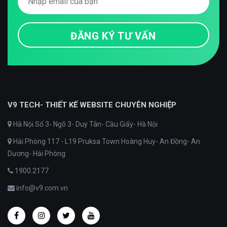
V9 TECH- THIẾT KẾ WEBSITE CHUYÊN NGHIỆP
Hà Nội Số 3- Ngõ 3- Duy Tân- Cầu Giấy- Hà Nội
Hải Phòng 117 - L19 Pruksa Town Hoàng Huy- An Đồng- An
Dương- Hải Phòng
1900.2177
info@v9.com.vn