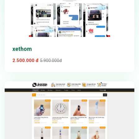
xethom
2.500.000 đ
5.900.000đ
Xem thử
Chi tiết