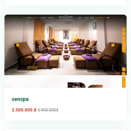
Xem thử
Chi tiết
senspa
2.500.000 đ
5.900.000đ
Xem thử