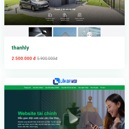
thanhly
2.500.000 đ
5.900.000đ
Xem thử
Chi tiết