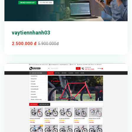
vaytiennhanh03
2.500.000 đ
5.900.000đ
Xem thử
Chi tiết