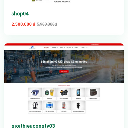
shop04
2.500.000 đ
5.900.000đ
Xem thử
Chi tiết
gioithieucongty03