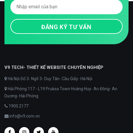
V9 TECH- THIẾT KẾ WEBSITE CHUYÊN NGHIỆP
Hà Nội Số 3- Ngõ 3- Duy Tân- Cầu Giấy- Hà Nội
Hải Phòng 117 - L19 Pruksa Town Hoàng Huy- An Đồng- An
Dương- Hải Phòng
1900.2177
info@v9.com.vn