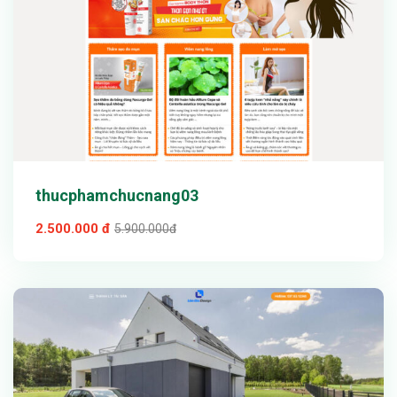
thucphamchucnang03
2.500.000 đ
5.900.000đ
Xem thử
Chi tiết