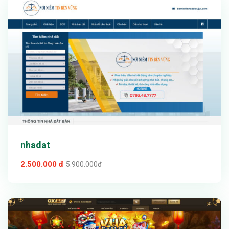
Chi tiết
nhadat
2.500.000 đ
5.900.000đ
Xem thử
Chi tiết