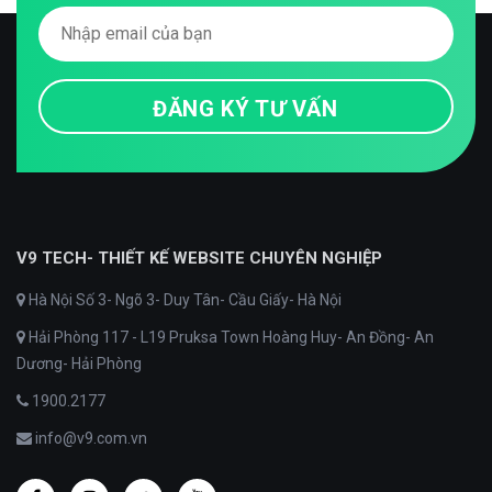
V9 TECH- THIẾT KẾ WEBSITE CHUYÊN NGHIỆP
Hà Nội Số 3- Ngõ 3- Duy Tân- Cầu Giấy- Hà Nội
Hải Phòng 117 - L19 Pruksa Town Hoàng Huy- An Đồng- An
Dương- Hải Phòng
1900.2177
info@v9.com.vn